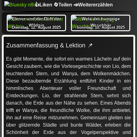
👍Liken 🔄Teilen 📣Weitererzählen
Elenor und der Duft der
Wela der hungrige
Wildnis
Waschbär
Dienstag, 12. August 2025
Sonntag, 10. August 2025
Zusammenfassung & Lektion 📌
Es gibt Momente, die sofort ein warmes Lächeln auf dein
Gesicht zaubern, wie die Vorlesegeschichte von Lio, dem
leuchtenden Stern, und Wanya, dem Wolkenmädchen.
Diese bezaubernde Erzählung entführt Kinder in ein
himmlisches Abenteuer voller Freundschaft und
Entdeckungen. Lio, der strahlende Stern, sehnt sich
danach, die Erde aus der Nähe zu sehen. Eines Abends
trifft er Wanya, die freundliche Wolke, die ihm anbietet,
ihn auf eine Reise mitzunehmen. Gemeinsam gleiten sie
über glitzernde Städte und bunte Wälder, erleben die
Schönheit der Erde aus der Vogelperspektive und