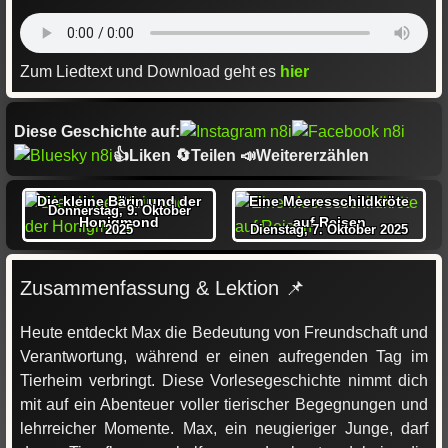
Zum Liedtext und Download geht es
hier
Diese Geschichte auf:
👍Liken 🔄Teilen 📣Weitererzählen
Die kleine Bärin und der
Eine Meeresschildkröte
Donnerstag, 9. Oktober
Honigmond
auf Reisen
2025
Dienstag, 7. Oktober 2025
Zusammenfassung & Lektion 📌
Heute entdeckt Max die Bedeutung von Freundschaft und
Verantwortung, während er einen aufregenden Tag im
Tierheim verbringt. Diese Vorlesegeschichte nimmt dich
mit auf ein Abenteuer voller tierischer Begegnungen und
lehrreicher Momente. Max, ein neugieriger Junge, darf