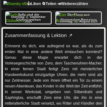
👍Liken 🔄Teilen 📣Weitererzählen
Selly und die
Der Fluss aus
Dienstag, 2. September
Glühwürmchen
flüsterndem Bernstein
2025
Sonntag, 31. August 2025
Zusammenfassung & Lektion 📌
Erinnerst du dich, wie aufregend es war, als du zum
ersten Mal in eine andere Welt eintauchen konntest?
Genau diese Magie erwartet dich in der
Vorlesegeschichte von Zero, dem Taschenuhren-Macher.
In einer fernen Stadt fertigt Zero mit meisterlicher
Handwerkskunst einzigartige Uhren, die mehr sind als
nur Zeitmesser. Jede von ihnen öffnet ein Tor zu einem
neuen Abenteuer, das Kinder in die Welt der Zeit entführt.
In seiner Werkstatt, umgeben von Silberdraht und
Saphirglas, erschafft Zero eine Uhr, die ihn in eine
mittelalterliche Stadt versetzt, wo Ritter und Händler den