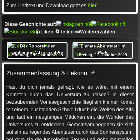
Zum Liedtext und Download geht es
hier
Diese Geschichte auf:
👍Liken 🔄Teilen 📣Weitererzählen
Der Roboter, der
Emmas Abenteuer im
schlechte Witze erzählte
Park
Sonntag, 19. Oktober 2025
Freitag, 17. Oktober 2025
Zusammenfassung & Lektion 📌
Hast du dich jemals gefragt, wie es wäre, mit einem
Kometen durch das Universum zu reisen? In dieser
bezaubernden Vorlesegeschichte fliegt ein kleiner Komet
mit einem leuchtenden Schweif durch die Weiten des Alls
und lädt ein neugieriges Mädchen ein, die Wunder des
Universums zu entdecken. Gemeinsam begeben sie sich
auf ein aufregendes Abenteuer durch das Sonnensystem,
bei dem sie die funkelnden Sterne und geheimnisvollen