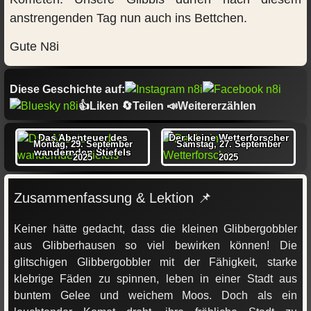
anstrengenden Tag nun auch ins Bettchen.
Gute N8i
Diese Geschichte auf:
👍Liken 🔄Teilen 📣Weitererzählen
Das Abenteuer des
Der kleine Wetterforscher
Montag, 29. September
Samstag, 27. September
wandernden Stiefels
2025
2025
Zusammenfassung & Lektion 📌
Keiner hätte gedacht, dass die kleinen Glibbergobbler
aus Glibberhausen so viel bewirken können! Die
glitschigen Glibbergobbler mit der Fähigkeit, starke
klebrige Fäden zu spinnen, leben in einer Stadt aus
buntem Gelee und weichem Moos. Doch als ein