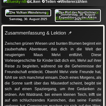
👍Liken 🔄Teilen 📣Weitererzählen
Die Vulkan Wanderung
Der Ruf der Nordlichter:
Donnerstag, 28. August
Expedition in der Arktis
Samstag, 30. August 2025
2025
Zusammenfassung & Lektion 📌
Zwischen grünen Wiesen und bunten Blumen beginnt ein
zauberhaftes Abenteuer, das dich in die Welt der
neugierigen Maus Melvi entführt. Diese
Vorlesegeschichte für Kinder lädt dich ein, Melvi auf ihrer
Reise zu begleiten, während sie die Geheimnisse der
Freundschaft entdeckt. Obwohl Melvi viele Freunde hat,
fühlt sie sich manchmal einsam. Doch eines Morgens, als
die Sonne sanft über das Mäusedorf scheint, begibt sie
sich auf einen Spaziergang, um ihre Gedanken zu
ordnen. Am Waldrand, bei einem kleinen Teich, trifft sie
auf ein schluchzendes Kaninchen, das seine Familie
verloren hat. Gemeinsam machen sie sich auf den Weg,