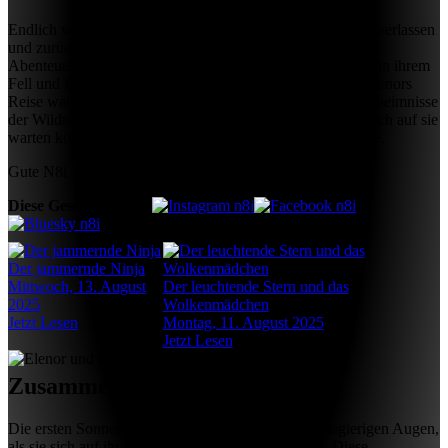
Endlich war der Tag gekommen: Elenor durfte die Station verlassen
und zurück in die Freiheit. Die weite Welt roch nach Erde,
Abenteuer und neuen Möglichkeiten. Sie spürte den Wind in ihrem
Fell und freute sich auf alles, was noch kommen würde. Elenors
Reise war noch lange nicht zu Ende. Neugierig auf die Geheimnisse
der Wildnis, dachte sie darüber nach, welche Abenteuer noch auf sie
warten könnten und wo der Weg sie wohl hinführen würde.
Gute N8i
Diese Geschichte auf:
👍Liken 🔄Teilen 📣Weitererzählen
Der jammernde Ninja
Mittwoch, 13. August
Der leuchtende Stern und das
2025
Wolkenmädchen
Jetzt Lesen
Montag, 11. August 2025
Jetzt Lesen
Zusammenfassung & Lektion 📌
Die ersten Sonnenstrahlen glitzerten auf Elenors neugierigen Augen,
als sie sich auf ihr nächstes Abenteuer vorbereitete. Diese