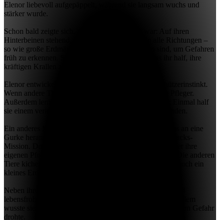
Elenor liebevoll aufgepäppelt, während sie langsam wuchs und
stärker wurde.
Schon bald zeigte sich, wie neugierig Elenor war: Auf ihren
Hinterbeinen stehend, spähte sie aufmerksam in alle Richtungen –
so wie große Erdmännchen, die immer wachsam sind, um Gefahren
früh zu erkennen. Sie buddelte gerne im Sand, was ihr half, ihre
kräftigen Krallen zu trainieren.
Elenor entwickelte schnell einen ausgeprägten Beschützerinstinkt.
Wenn andere Tiere Hilfe brauchten, alarmierte sie die Pfleger.
Außerdem lernte sie, wie wichtig Zusammenarbeit ist: Einmal half
sie einem verirrten Igel, zurück zu seiner Gruppe zu finden.
Ein anderes Mal versuchte Elenor, sich besonders lautlos an eine
Gurke heranzuschleichen – für eine "geheime" Geschmacks-
Mission. Doch statt zu schleichen, stolperte sie direkt über ihre
eigenen Pfoten und landete mit einem Plumps im Sand. Die anderen
Tiere kicherten, und Elenor musste selbst lachen – denn auch ein
kleines Erdmännchen darf mal tollpatschig sein!
Neben ihrer Wachsamkeit war Elenor auch sehr sozial und
lebensfroh – typische Eigenschaften ihrer Art. Und trotz allem
wusste sie, wie wichtig es war, sich gut zu verstecken, wenn Gefahr
drohte.