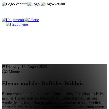
📅
Dienstag, 12. August 2025
⏱
2 Minuten
Elenor und der Duft der Wildnis
Elenor war ein quirliges kleines Erdmännchen, das schon als Baby
in einer Tierauffangstation landete. An einem stürmischen Tag
wurde sie aus ihrem Bau gespült und klammerte sich verzweifelt an
einen Ast, bis ein Mensch sie fand und rettete. In der Station wurde