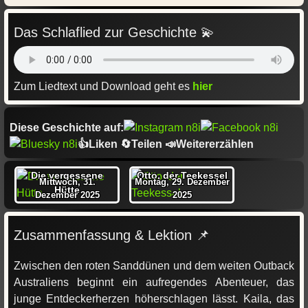
Das Schlaflied zur Geschichte 💫
Zum Liedtext und Download geht es
hier
Diese Geschichte auf:
👍Liken 🔄Teilen 📣Weitererzählen
Die vergessene
Otto, der Teekessel
Mittwoch, 31.
Montag, 29. Dezember
Hütte
Dezember 2025
2025
Zusammenfassung & Lektion 📌
Zwischen den roten Sanddünen und dem weiten Outback
Australiens beginnt ein aufregendes Abenteuer, das
junge Entdeckerherzen höherschlagen lässt. Kaila, das