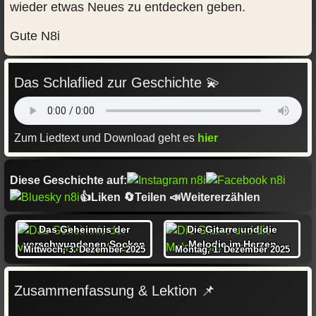
wieder etwas Neues zu entdecken geben.
Gute N8i
Das Schlaflied zur Geschichte 💫
Zum Liedtext und Download geht es
hier
Diese Geschichte auf:
👍Liken 🔄Teilen 📣Weitererzählen
Das Geheimnis der
Die Gitarre und die
verschwundenen Socken
Melodie im Herzen
Mittwoch, 3. Dezember 2025
Montag, 1. Dezember 2025
Zusammenfassung & Lektion 📌