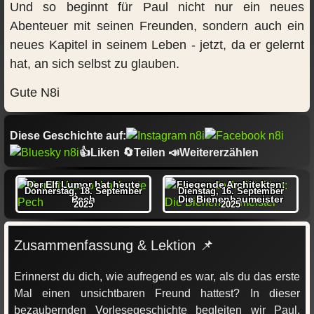
Und so beginnt für Paul nicht nur ein neues
Abenteuer mit seinen Freunden, sondern auch ein
neues Kapitel in seinem Leben - jetzt, da er gelernt
hat, an sich selbst zu glauben.
Gute N8i
Diese Geschichte auf:
👍Liken 🔄Teilen 📣Weitererzählen
Der Elf Lumor hat heute
Fliegende Architekten:
Donnerstag, 18. September
Dienstag, 16. September
Pech
Die Bienenbaumeister
2025
2025
Zusammenfassung & Lektion 📌
Erinnerst du dich, wie aufregend es war, als du das erste
Mal einen unsichtbaren Freund hattest? In dieser
bezaubernden Vorlesegeschichte begleiten wir Paul,