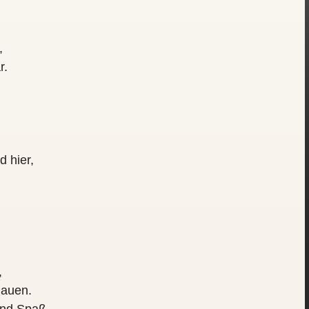
,
r.
d hier,
.
,
hauen.