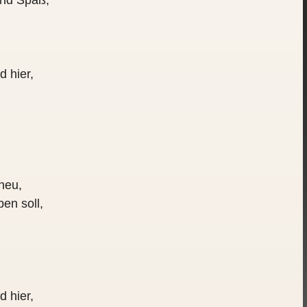
und Spaß,
d hier,
.
cheu,
en soll,
d hier,