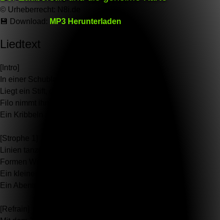
©️ Urheberrecht: N8i.de
💾 Download:
MP3 Herunterladen
Liedtext
[Intro]
In einer Schublade, ganz still und versteckt,
Liegt ein Stift, der Zauber weckt.
Filo nimmt ihn in die Hand,
Ein Kribbeln zieht durch das Land.
[Strophe 1]
Linien tanzen auf dem Blatt,
Formen Wege, Bäume, satt.
Ein kleines "X" zeigt uns den Pfad,
Ein Abenteuer, das keiner erahnt.
[Refrain]