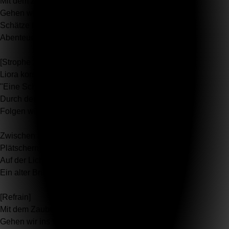
Mit dem Zauberstift in der Hand,
Gehen wir ins Wunderland.
Schätze finden, Sterne sehen,
Abenteuer werden nie vergehen.
[Strophe 2]
Liora kommt, staunt und lacht,
"Eine Schatzkarte!", sich entfacht.
Durch den Garten, in den Wald hinein,
Folgen wir dem Pfad, so soll es sein.
Zwischen Bäumen, über den Bach,
Plätschern hört man, leise und sacht.
Auf der Lichtung, Blumen blühen,
Ein alter Brunnen, ohne Mühen.
[Refrain]
Mit dem Zauberstift in der Hand,
Gehen wir ins Wunderland.