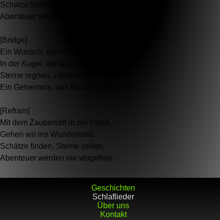
Schätze finden, Sterne sehen,
Abenteuer werden nie vergehen.
[Bridge]
Ein Wunsch, der im Herzen wohnt,
In der Kugel, die leuchtend thront.
Sterne regnen, Liora lacht,
Ein Geheimnis, das Wunder bewacht.
[Refrain]
Mit dem Zauberstift in der Hand,
Gehen wir ins Wunderland.
Schätze finden, Sterne sehen,
Abenteuer werden nie vergehen.
Geschichten
Schlaflieder
Über uns
Kontakt